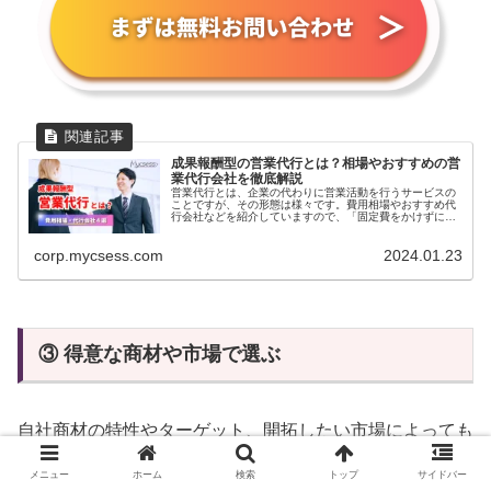
成果報酬型の営業代行とは？相場やおすすめの営
業代行会社を徹底解説
営業代行とは、企業の代わりに営業活動を行うサービスの
ことですが、その形態は様々です。費用相場やおすすめ代
行会社などを紹介していますので、「固定費をかけずに営
業力をつけたい」「自社の営業力に不満がある」という方
は是非参考にしてみてください。
corp.mycsess.com
2024.01.23
③ 得意な商材や市場で選ぶ
自社商材の特性やターゲット、開拓したい市場によっても
依頼すべき「販売代理店」は変わります。
メニュー
ホーム
検索
トップ
サイドバー