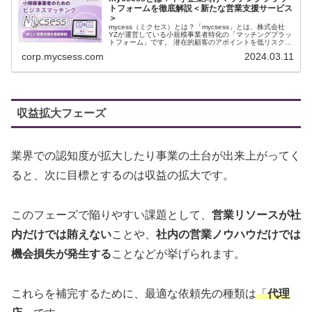
トフォームを徹底解説＜新たな営業支援サービス
＞
mycess（ミクセス）とは？「mycsess」とは、株式会社
YZが運営している小規模事業者特化の「マッチングプラッ
トフォーム」です。 潜在的顧客のアポイントを低リスクで
獲得し、小規模事業者の売上拡大を積極...
corp.mycsess.com
2024.03.11
収益拡大フェーズ
業界での認知度が拡大したり事業の土台が出来上がってく
ると、次に目標とするのは収益の拡大です。
このフェーズで陥りやすい課題として、
営業リソースが社
内だけでは賄えない
ことや、
社内の営業ノウハウだけでは
機会損失が発生する
ことなどが挙げられます。
これらを補完するために、最適な依頼先の種類は
「
代理