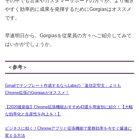
その中でも営業やカスタマーサポートの方々が、より働き
やすく効率的に成果を発揮するためにGorgiasはオススメ
です。
早速明日から、Gorgiasを従業員の方々へご紹介してみて
はいかがでしょうか。
＜参考＞
Gmailでテンプレート作成するならLabsの「返信定型文」よりも
Chrome拡張のGorgiasがオススメ！
【2020最新版】Chrome拡張機能おすすめ43選を用途別に紹介！【大幅
な効率化と生産性を向上を！】
ビジネスに効く！Chromeアプリと拡張機能で業務効率を今すぐ爆速に
変える方法