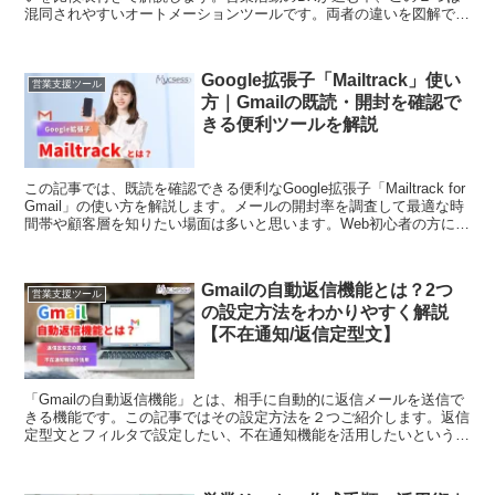
混同されやすいオートメーションツールです。両者の違いを図解で解
説するので、誰でもすぐに理解できるでしょう。
Google拡張子「Mailtrack」使い
営業支援ツール
方｜Gmailの既読・開封を確認で
きる便利ツールを解説
この記事では、既読を確認できる便利なGoogle拡張子「Mailtrack for
Gmail」の使い方を解説します。メールの開封率を調査して最適な時
間帯や顧客層を知りたい場面は多いと思います。Web初心者の方に向
けて分かりやすくご紹介していきます。
Gmailの自動返信機能とは？2つ
営業支援ツール
の設定方法をわかりやすく解説
【不在通知/返信定型文】
「Gmailの自動返信機能」とは、相手に自動的に返信メールを送信で
きる機能です。この記事ではその設定方法を２つご紹介します。返信
定型文とフィルタで設定したい、不在通知機能を活用したいという方
は、この記事で全ての悩みを解決できるでしょう。