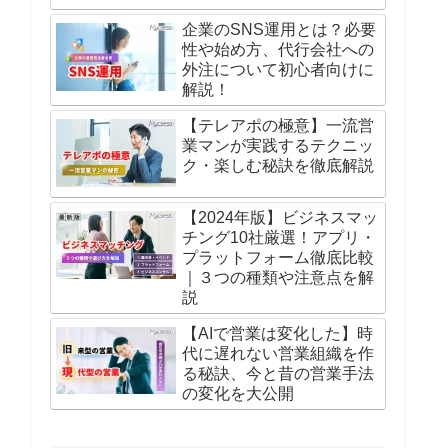
企業のSNS運用とは？必要
性や始め方、代行会社への
外注について初心者向けに
解説！
【テレアポの極意】一流営
業マンが実践するテクニッ
ク・楽しむ秘訣を徹底解説
【2024年版】ビジネスマッ
チング10社厳選！アプリ・
プラットフォーム徹底比較
｜３つの種類や注意点を解
説
【AIで営業は変化した】時
代に遅れない営業組織を作
る秘訣、今と昔の営業手法
の変化を大公開