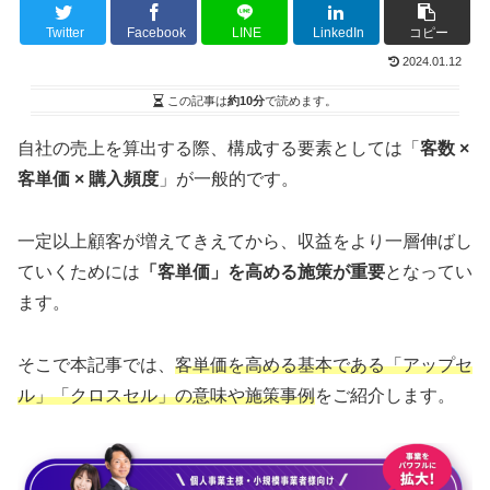
Twitter
Facebook
LINE
LinkedIn
コピー
2024.01.12
この記事は
約10分
で読めます。
自社の売上を算出する際、構成する要素としては「
客数 ×
客単価 × 購入頻度
」が一般的です。
一定以上顧客が増えてきえてから、収益をより一層伸ばし
ていくためには
「客単価」を高める施策が重要
となってい
ます。
そこで本記事では、
客単価を高める基本である「アップセ
ル」「クロスセル」の意味や施策事例
をご紹介します。