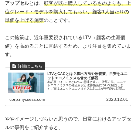
アップセル
とは、
顧客が既に購入しているものよりも、上
位グレード・モデルを購入してもらい、顧客1人当たりの
単価を上げる施策
のことです。
この施策は、近年重要視されているLTV（顧客の生涯価
値）を高めることに直結するため、より注目を集めていま
す。
LTVとCACとは？算出方法や改善策、目安をユニ
ットエコノミクスも含めて解説
本記事では、LTVとCACの意味と違い、計算方法、ユニッ
トエコノミクスの適正目安と改善施策について解説しま
す。実はユニットエコノミクスは3以上が平均的な目安と
されています。その数値を健全化する施策をこの記事を読
んで、確かめましょう。
corp.mycsess.com
2023.12.01
ややイメージしづらいと思うので、日常におけるアップセ
ルの事例をご紹介すると、